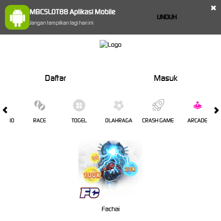
×
MBCSLOT88 Aplikasi Mobile
UNDUH
Jangan tampilkan lagi hari ini
Daftar
Masuk
CASINO
RACE
TOGEL
OLAHRAGA
CRASH GAME
ARCADE
Fachai