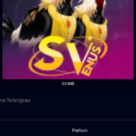
SV388
ine Terlengkap
Platform