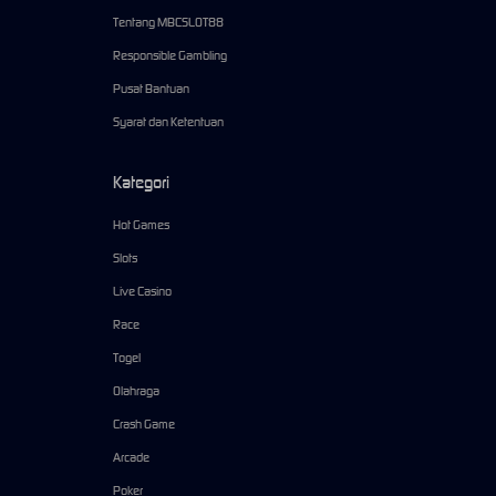
Tentang MBCSLOT88
Responsible Gambling
Pusat Bantuan
Syarat dan Ketentuan
Kategori
Hot Games
Slots
Live Casino
Race
Togel
Olahraga
Crash Game
Arcade
Poker