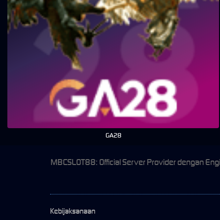
GA28
MBCSLOT88: Official Server Provider dengan Eng
Kebijaksanaan