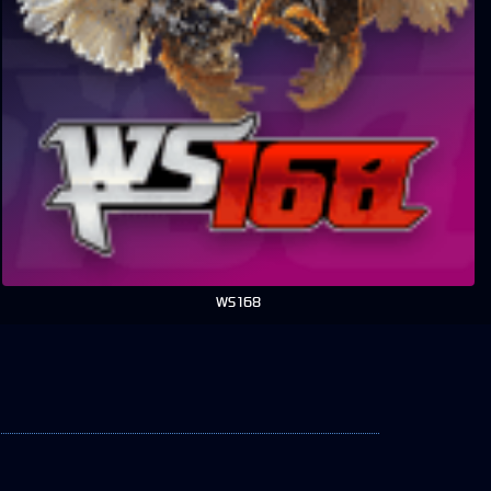
WS168