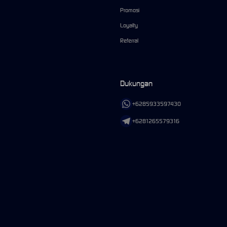
Promosi
Loyalty
Referral
Dukungan
+6285933597430
+6281265579316