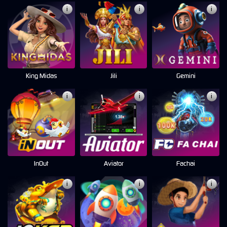
i
i
i
King Midas
Jili
Gemini
i
i
i
InOut
Aviator
Fachai
i
i
i