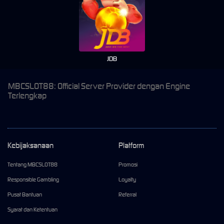
JDB
MBCSLOT88: Official Server Provider dengan Engine
Terlengkap
Kebijaksanaan
Platform
Tentang MBCSLOT88
Promosi
Responsible Gambling
Loyalty
Pusat Bantuan
Referral
Syarat dan Ketentuan