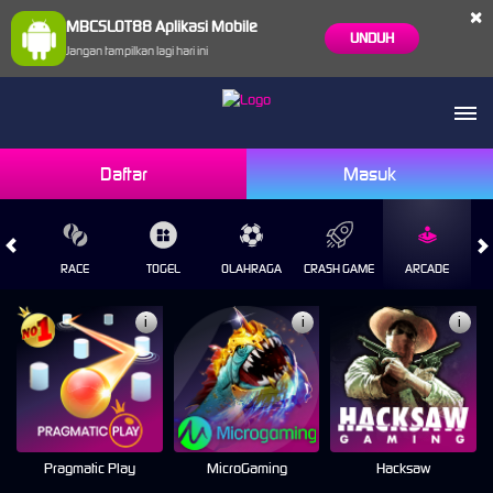
×
MBCSLOT88 Aplikasi Mobile
UNDUH
Jangan tampilkan lagi hari ini
Daftar
Masuk
SINO
RACE
TOGEL
OLAHRAGA
CRASH GAME
ARCADE
i
i
i
Pragmatic Play
MicroGaming
Hacksaw