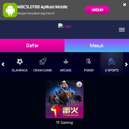
×
MBCSLOT88 Aplikasi Mobile
UNDUH
Jangan tampilkan lagi hari ini
Daftar
Masuk
L
OLAHRAGA
CRASH GAME
ARCADE
POKER
E-SPORTS
SA
i
TF Gaming