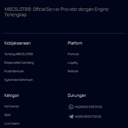
MBCSLOT88: Official Server Provider dengan Engine
Terlengkap
Kebijaksanaan
Platform
Tentang MBCSLOT88
Promosi
Responsible Gambling
Loyalty
Pusat Bantuan
Referral
Syarat dan Ketentuan
Kategori
Dukungan
Hot Games
+6285933597430
Slots
+6281265579316
Live Casino