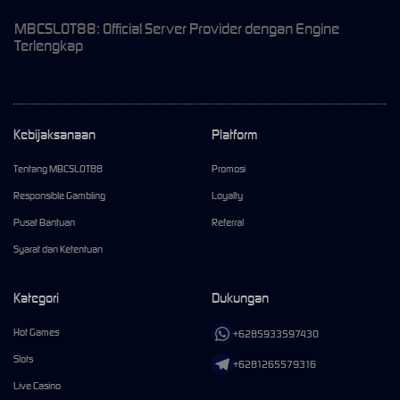
MBCSLOT88: Official Server Provider dengan Engine
Terlengkap
Kebijaksanaan
Platform
Tentang MBCSLOT88
Promosi
Responsible Gambling
Loyalty
Pusat Bantuan
Referral
Syarat dan Ketentuan
Kategori
Dukungan
Hot Games
+6285933597430
Slots
+6281265579316
Live Casino