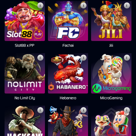
i
i
i
Slot88 x PP
Fachai
Jili
i
i
i
No Limit City
Habanero
MicroGaming
i
i
i