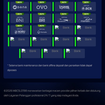
* Selama bank maintenance dan bank offline deposit dan penarikan tidak dapat
diproses
©2026 MBCSLOT88 menawarkan berbagai macam provider pilihan terbaik dan didukung
oleh Layanan Pelanggan profesional 24/7 yang siap melayani Anda.