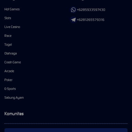
Hot Games
+6285933597430
Slots
+6281265579316
Live Casino
Race
Togel
Olahraga
Crash Game
Arcade
Poker
E-Sports
Sabung Ayam
Komunitas