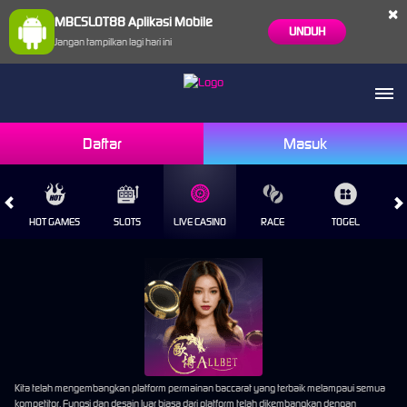
×
MBCSLOT88 Aplikasi Mobile
UNDUH
Jangan tampilkan lagi hari ini
Daftar
Masuk
HOT GAMES
SLOTS
LIVE CASINO
RACE
TOGEL
OL
Kita telah mengembangkan platform permainan baccarat yang terbaik melampaui semua
kompetitor. Fungsi dan desain luar biasa dari platform telah dikembangkan dengan