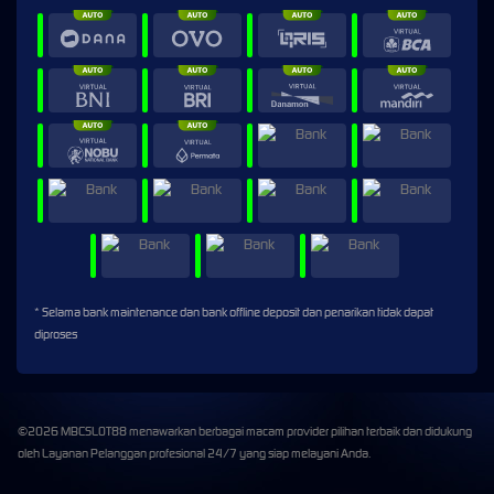
* Selama bank maintenance dan bank offline deposit dan penarikan tidak dapat
diproses
©2026 MBCSLOT88 menawarkan berbagai macam provider pilihan terbaik dan didukung
oleh Layanan Pelanggan profesional 24/7 yang siap melayani Anda.