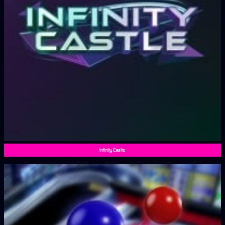
Infinity Castle