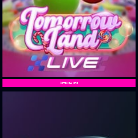
Tomorrow land