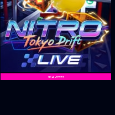
Tokyo Drift Nitro