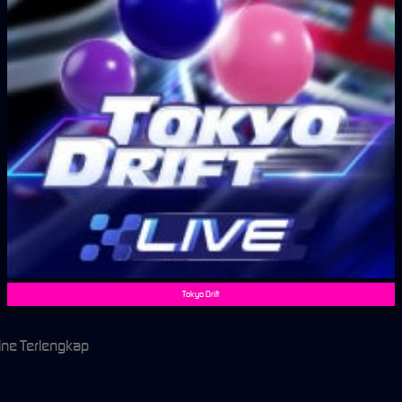
Tokyo Drift
ine Terlengkap