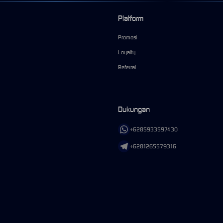
Platform
Promosi
Loyalty
Referral
Dukungan
+6285933597430
+6281265579316