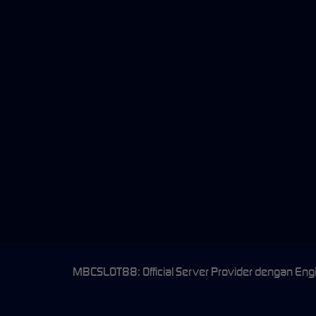
MBCSLOT88: Official Server Provider dengan Eng