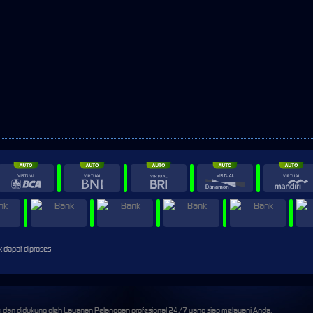
k dapat diproses
dan didukung oleh Layanan Pelanggan profesional 24/7 yang siap melayani Anda.