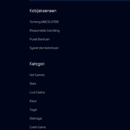
Kebijaksanaan
Tentang MBCSLOT88
Responsible Gambling
Pusat Bantuan
Syarat dan Ketentuan
Kategori
Hot Games
Slots
Live Casino
Race
Togel
Olahraga
Crash Game