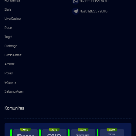
Hot Games
+6285933597430
Slots
+6281265579316
Live Casino
Race
Togel
Olahraga
Crash Game
Arcade
Poker
E-Sports
Sabung Ayam
Komunitas