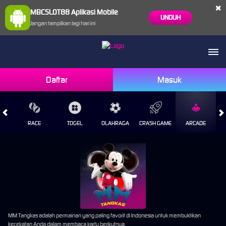
×
MBCSLOT88 Aplikasi Mobile
UNDUH
Jangan tampilkan lagi hari ini
Daftar
Masuk
SINO
RACE
TOGEL
OLAHRAGA
CRASH GAME
ARCADE
MM Tangkas adalah permainan yang paling favorit di Indonesia untuk membuktikan
kecekatan Anda dalam membaca kartu berikutnya.