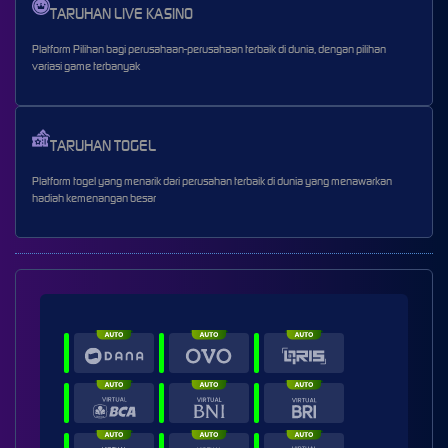
TARUHAN LIVE KASINO
Platform Pilihan bagi perusahaan-perusahaan terbaik di dunia, dengan pilihan
variasi game terbanyak
TARUHAN TOGEL
Platform togel yang menarik dari perusahan terbaik di dunia yang menawarkan
hadiah kemenangan besar