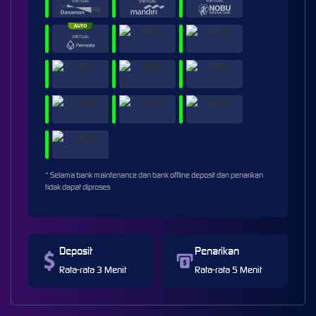
* Selama bank maintenance dan bank offline deposit dan penarikan
tidak dapat diproses
Deposit
Penarikan
Rata-rata 3 Menit
Rata-rata 5 Menit