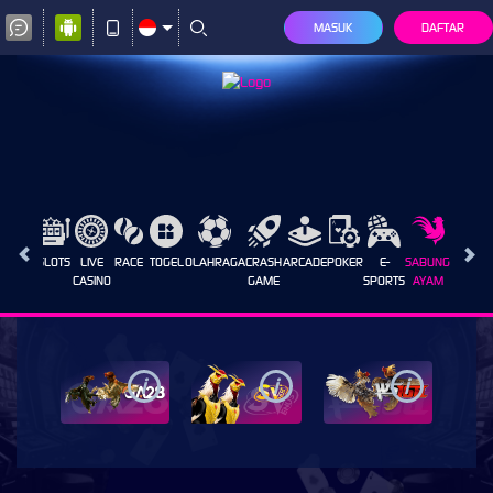
MASUK
DAFTAR
HOT
SLOTS
LIVE
RACE
TOGEL
OLAHRAGA
CRASH
ARCADE
POKER
E-
SABUNG
PROMOS
GAMES
CASINO
GAME
SPORTS
AYAM
i
i
i