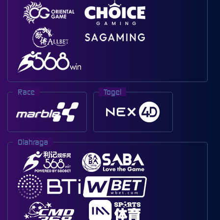
Race
Togel
Olahraga