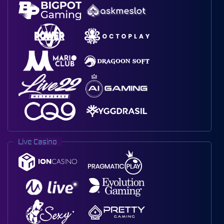
Live Casino