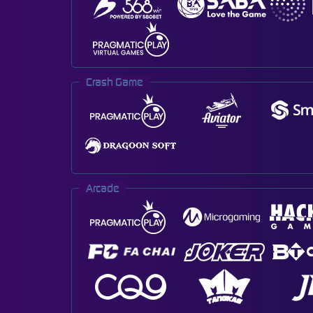
Crash Game
Arcade