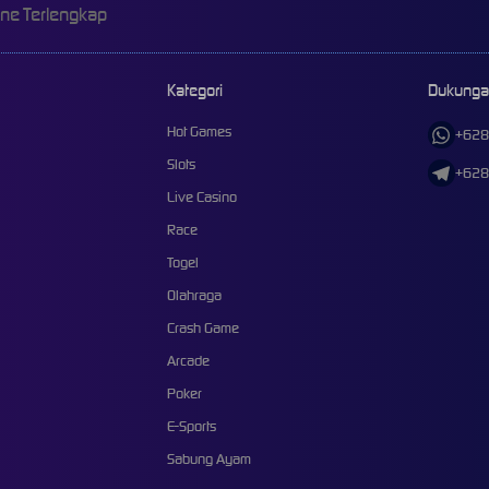
ine Terlengkap
Kategori
Dukunga
Hot Games
+62
Slots
+628
Live Casino
Race
Togel
Olahraga
Crash Game
Arcade
Poker
E-Sports
Sabung Ayam