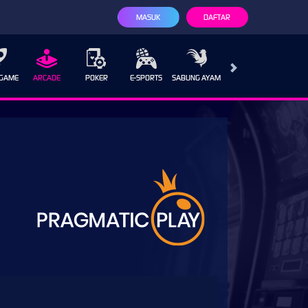
MASUK
DAFTAR
 GAME
ARCADE
POKER
E-SPORTS
SABUNG AYAM
PROMOSI