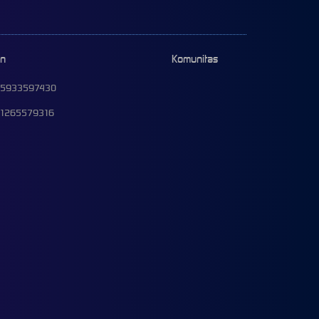
n
Komunitas
85933597430
1265579316