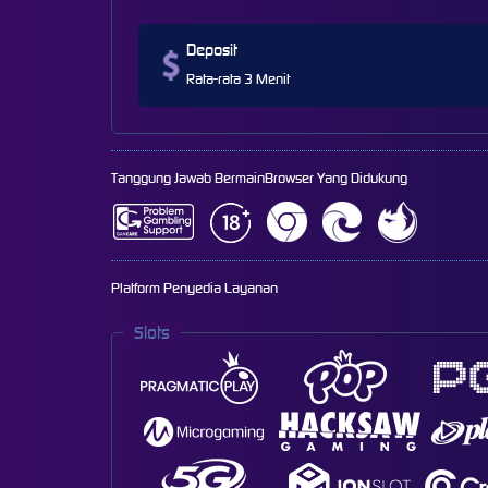
Deposit
Rata-rata 3 Menit
Tanggung Jawab Bermain
Browser Yang Didukung
Platform Penyedia Layanan
Slots