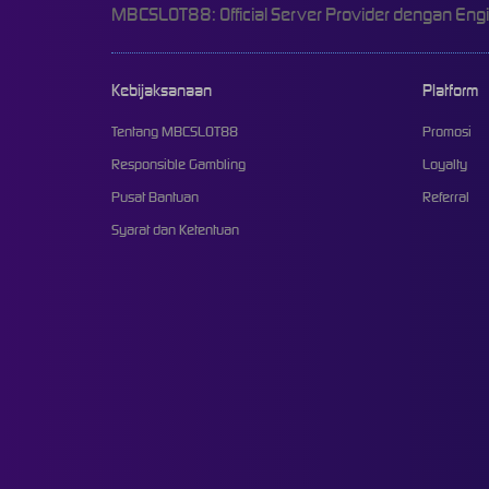
MBCSLOT88: Official Server Provider dengan Eng
Kebijaksanaan
Platform
Tentang MBCSLOT88
Promosi
Responsible Gambling
Loyalty
Pusat Bantuan
Referral
Syarat dan Ketentuan