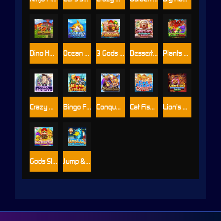
Dino Hunter
Ocean Lord
3 Gods Fishing
Dessert Party
Plants vs. Dinos
Crazy Bartender
Bingo Fishing
Conqueror's Treasure
Cat Fishing
Lion's Orb
Gods Slash Fish
Jump & Jump