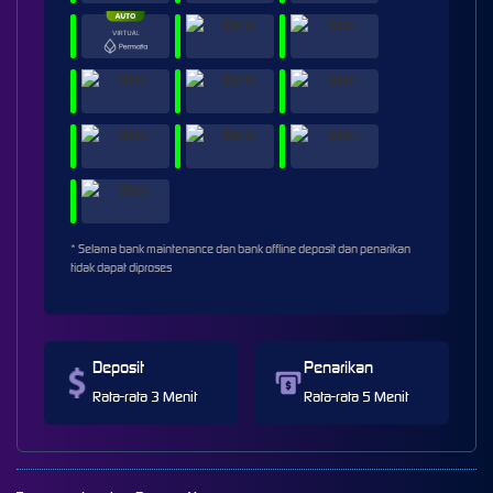
* Selama bank maintenance dan bank offline deposit dan penarikan
tidak dapat diproses
Deposit
Penarikan
Rata-rata 3 Menit
Rata-rata 5 Menit