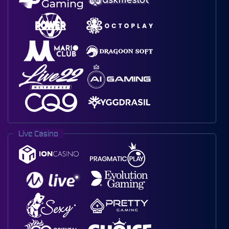
Live Casino