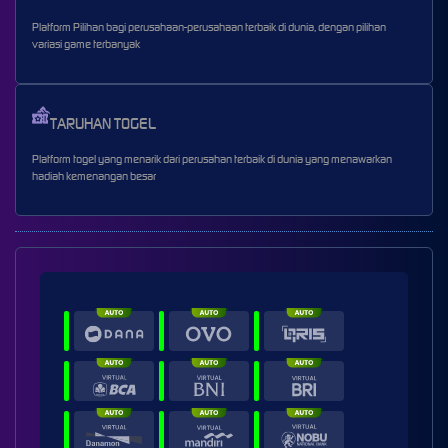
Platform Pilihan bagi perusahaan-perusahaan terbaik di dunia, dengan pilihan
variasi game terbanyak
TARUHAN TOGEL
Platform togel yang menarik dari perusahan terbaik di dunia yang menawarkan
hadiah kemenangan besar