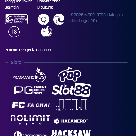
Tanggung Jawab
Browser Yang
Bermain
Didukung
©2026 MBCSLOT88. Hak cipta
dilindungi | 18+
Platform Penyedia Layanan
Slots