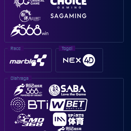
Race
Togel
Olahraga