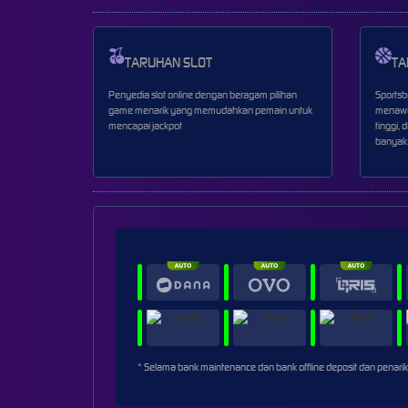
TARUHAN SLOT
TA
Penyedia slot online dengan beragam pilihan
Sportsb
game menarik yang memudahkan pemain untuk
menawar
mencapai jackpot
tinggi,
banyak 
* Selama bank maintenance dan bank offline deposit dan penarik