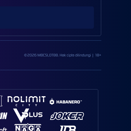
©2026 MBCSLOT88. Hak cipta dilindungi | 18+