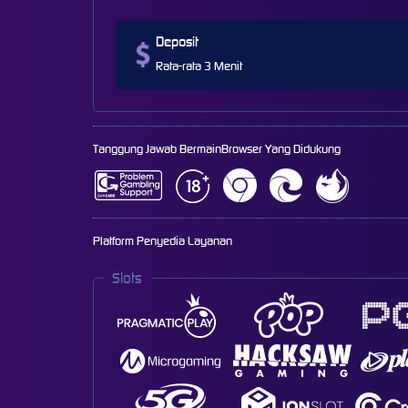
Deposit
Rata-rata 3 Menit
Tanggung Jawab Bermain
Browser Yang Didukung
Platform Penyedia Layanan
Slots