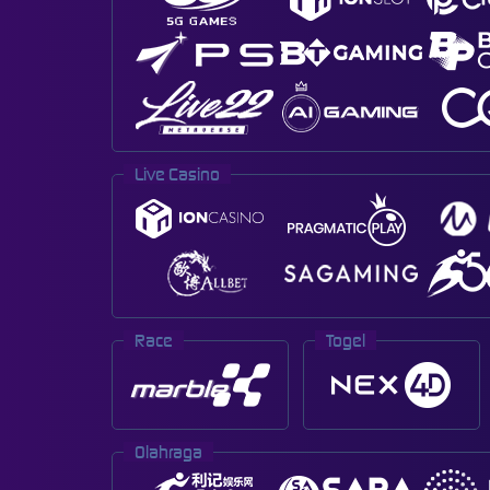
Live Casino
Race
Togel
Olahraga