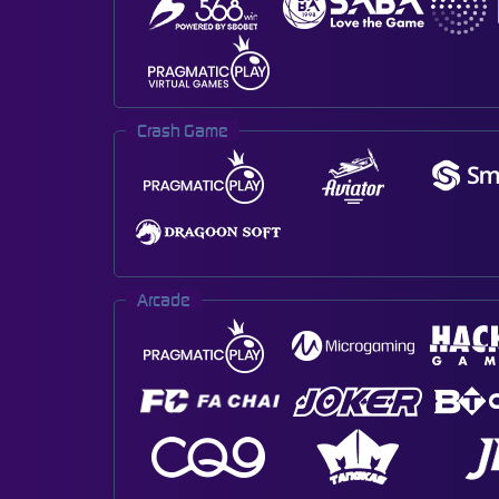
Crash Game
Arcade