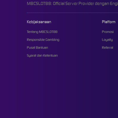
MBCSLOT88: Official Server Provider dengan Eng
Kebijaksanaan
Platform
Tentang MBCSLOT88
Promosi
Responsible Gambling
Loyalty
Pusat Bantuan
Referral
Syarat dan Ketentuan