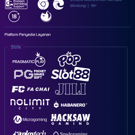
dilindungi | 18+
Platform Penyedia Layanan
Slots