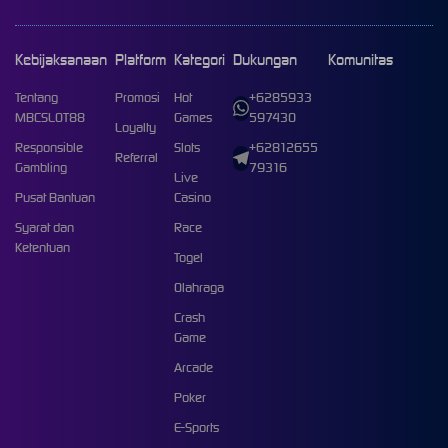
Kebijaksanaan
Platform
Kategori
Dukungan
Komunitas
Tentang
Promosi
Hot
+6285933
MBCSLOT88
Games
597430
Loyalty
Responsible
Slots
+62812655
Referral
Gambling
79316
Live
Pusat Bantuan
Casino
Syarat dan
Race
Ketentuan
Togel
Olahraga
Crash
Game
Arcade
Poker
E-Sports