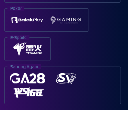
Poker
E-Sports
Sabung Ayam