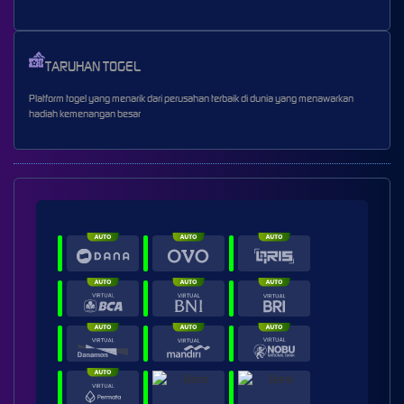
TARUHAN TOGEL
Platform togel yang menarik dari perusahan terbaik di dunia yang menawarkan
hadiah kemenangan besar