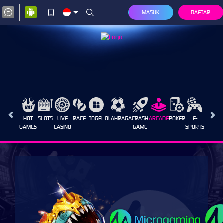
MASUK
DAFTAR
HOT
SLOTS
LIVE
RACE
TOGEL
OLAHRAGA
CRASH
ARCADE
POKER
E-
SABUN
GAMES
CASINO
GAME
SPORTS
AYAM