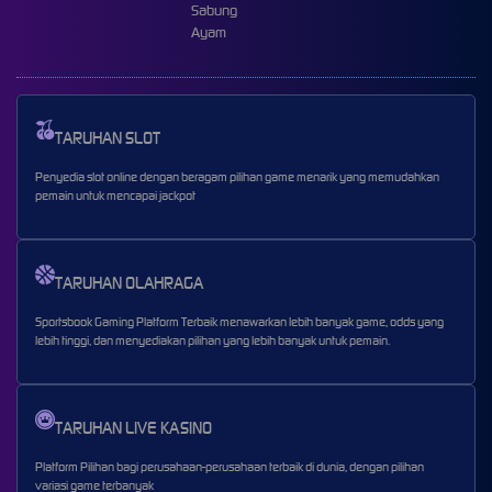
Sabung
Ayam
TARUHAN SLOT
Penyedia slot online dengan beragam pilihan game menarik yang memudahkan
pemain untuk mencapai jackpot
TARUHAN OLAHRAGA
Sportsbook Gaming Platform Terbaik menawarkan lebih banyak game, odds yang
lebih tinggi, dan menyediakan pilihan yang lebih banyak untuk pemain.
TARUHAN LIVE KASINO
Platform Pilihan bagi perusahaan-perusahaan terbaik di dunia, dengan pilihan
variasi game terbanyak