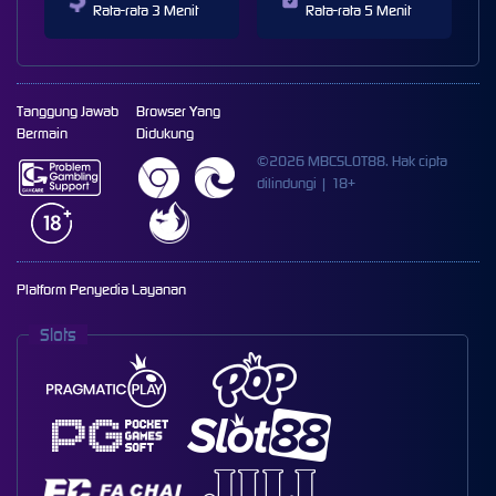
Rata-rata 3 Menit
Rata-rata 5 Menit
Tanggung Jawab
Browser Yang
Bermain
Didukung
©2026 MBCSLOT88. Hak cipta
dilindungi | 18+
Platform Penyedia Layanan
Slots