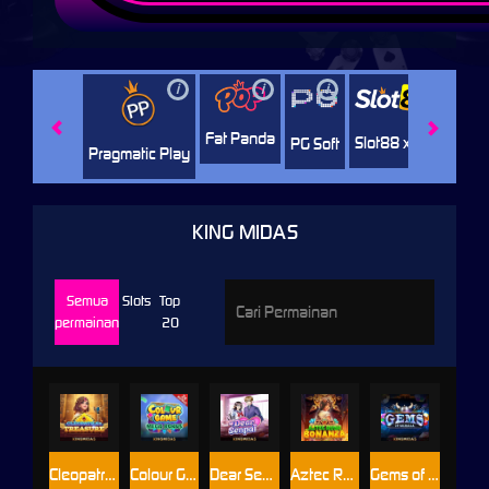
i
i
i
i
i
Facha
Fat Panda
Slot88 x PP
PG Soft
Pragmatic Play
KING MIDAS
Semua
Slots
Top
permainan
20
Cleopatra's Treasure
Colour Game Mega Bonus
Dear Senpai
Aztec Rush Bonanza
Gems of Valhalla