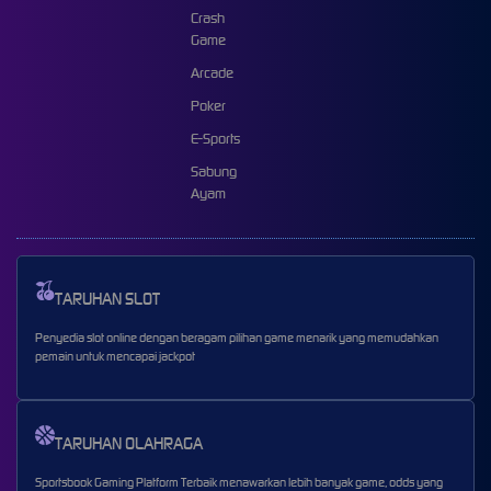
Crash
Game
Arcade
Poker
E-Sports
Sabung
Ayam
TARUHAN SLOT
Penyedia slot online dengan beragam pilihan game menarik yang memudahkan
pemain untuk mencapai jackpot
TARUHAN OLAHRAGA
Sportsbook Gaming Platform Terbaik menawarkan lebih banyak game, odds yang