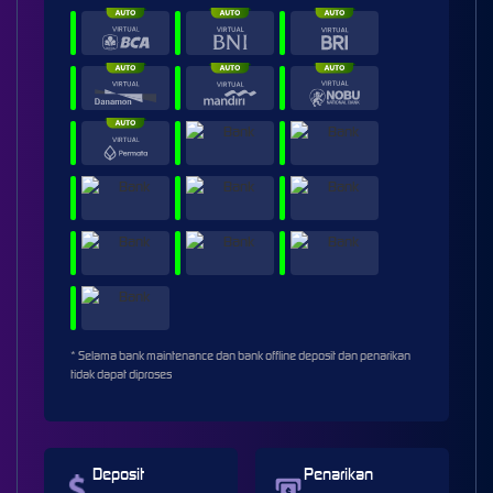
* Selama bank maintenance dan bank offline deposit dan penarikan
tidak dapat diproses
Deposit
Penarikan