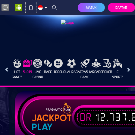
MASUK
DAFTAR
HOT
SLOTS
LIVE
RACE
TOGEL
OLAHRAGA
CRASH
ARCADE
POKER
E-
SABUN
GAMES
CASINO
GAME
SPORTS
AYAM
IDR
12,737,
JACKPOT
PLAY