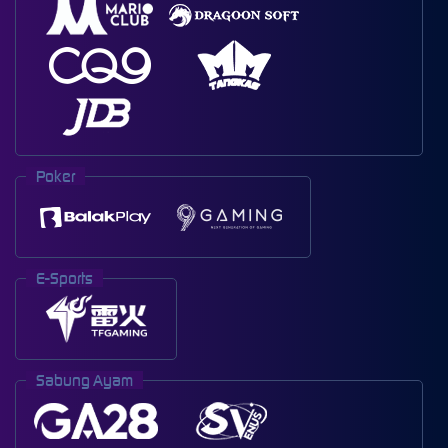
Poker
E-Sports
Sabung Ayam