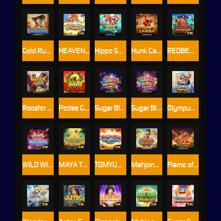
Gold Rush Bonanza
HEAVENLY FEAST WITH WUKONG
Hippo Splash
Hunk Cai Shen
REDBEARD TREASURE
Rooster Blitz
Pedas Gila
Sugar Blast
Sugar Blast Frenzy
Olympus Fortune
WILD WITCH SUGAR BONANZA
MAYA TEMPLE OF FORTUNE
TOMYUM BONANZA
Mahjong Beauty
Flame of Fortune