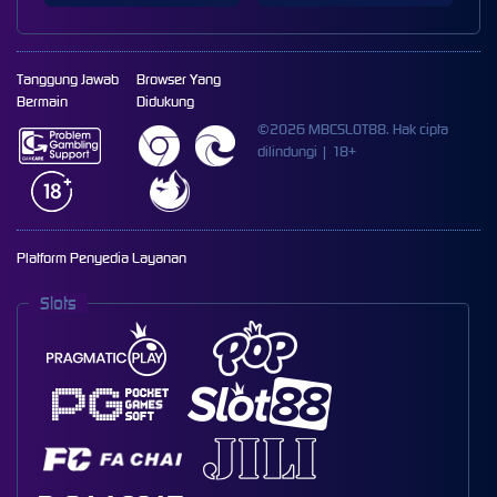
Tanggung Jawab
Browser Yang
Bermain
Didukung
©2026 MBCSLOT88. Hak cipta
dilindungi | 18+
Platform Penyedia Layanan
Slots