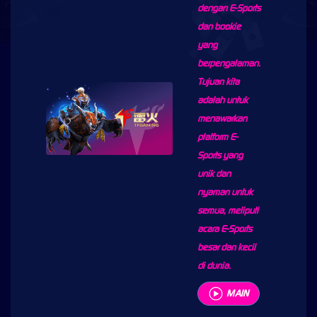
dengan E-Sports
dan bookie
yang
berpengalaman.
Tujuan kita
adalah untuk
menawarkan
platform E-
Sports yang
unik dan
nyaman untuk
semua, meliputi
acara E-Sports
besar dan kecil
di dunia.
MAIN