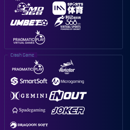
Crash Game