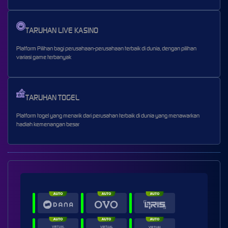
TARUHAN LIVE KASINO
Platform Pilihan bagi perusahaan-perusahaan terbaik di dunia, dengan pilihan
variasi game terbanyak
TARUHAN TOGEL
Platform togel yang menarik dari perusahan terbaik di dunia yang menawarkan
hadiah kemenangan besar