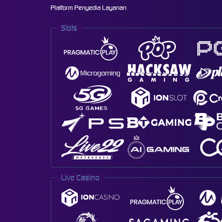
Platform Penyedia Layanan
Slots
Live Casino