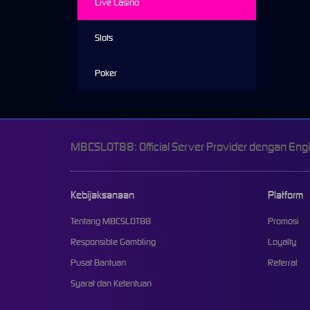
Live Casino
Slots
Poker
MBCSLOT88: Official Server Provider dengan Eng
Kebijaksanaan
Platform
Tentang MBCSLOT88
Promosi
Responsible Gambling
Loyalty
Pusat Bantuan
Referral
Syarat dan Ketentuan