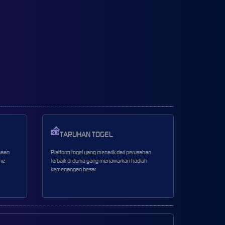
TARUHAN TOGEL
haan
Platform togel yang menarik dari perusahan
ame
terbaik di dunia yang menawarkan hadiah
kemenangan besar