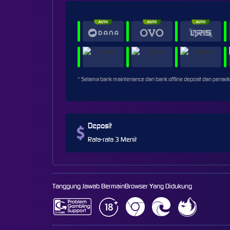
* Selama bank maintenance dan bank offline deposit dan penarik
Deposit
Rata-rata 3 Menit
Tanggung Jawab Bermain
Browser Yang Didukung