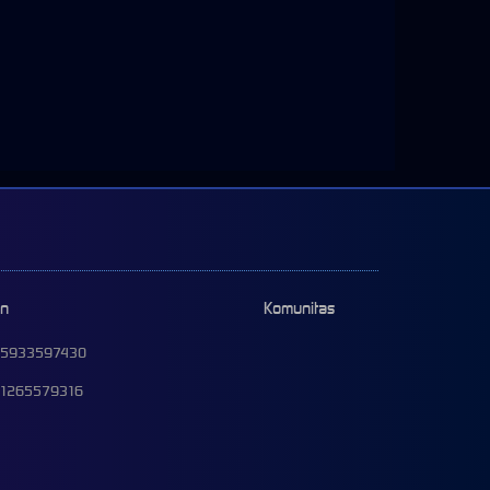
n
Komunitas
85933597430
1265579316